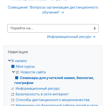
Совещание "Вопросы организации дистанционного
обучения" →
Перейти на...
Информационный ресурс →
Блоки
Пропустить Навигация
Навигация
В начало
Мои курсы
Новости сайта
Семинары для учителей химии, биологии,
географии
Информационный ресурс
Безопасность в сети интернет
Способы дистанционного мошенничества
Материалы по безопасной работе детей в сети