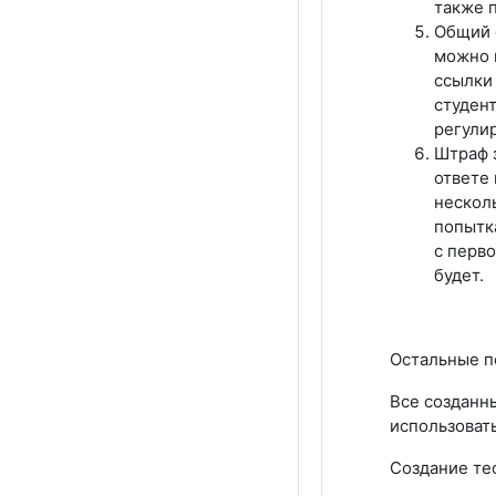
также п
Общий о
можно 
ссылки 
студен
регулир
Штраф 
ответе 
нескол
попытка
с перво
будет.
Остальные п
Все созданны
использовать
Создание те