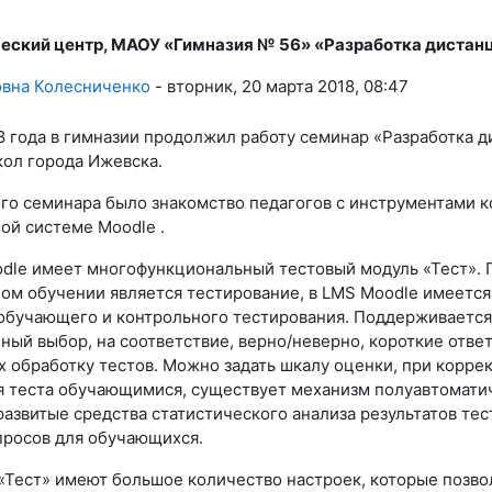
еский центр, МАОУ «Гимназия № 56» «Разработка дистанц
 0
вна Колесниченко
-
вторник, 20 марта 2018, 08:47
18 года в гимназии продолжил работу семинар «Разработка 
кол города Ижевска.
го семинара было знакомство педагогов с инструментами ко
ой системе Moodle .
dle имеет многофункциональный тестовый модуль «Тест». П
ом обучении является тестирование, в LMS Moodle имеется
обучающего и контрольного тестирования. Поддерживается 
ый выбор, на соответствие, верно/неверно, короткие ответы
 обработку тестов. Можно задать шкалу оценки, при корре
 теста обучающимися, существует механизм полуавтоматиче
азвитые средства статистического анализа результатов тес
просов для обучающихся.
«Тест» имеют большое количество настроек, которые позво