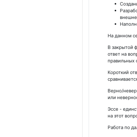
Создани
Разрабо
внешне
Наполн
На данном с
В закрытой 
ответ на во
правильных 
Короткий отв
сравниваетс
Верно/невер
или невернос
Эссе - един
на этот воп
Работа по д