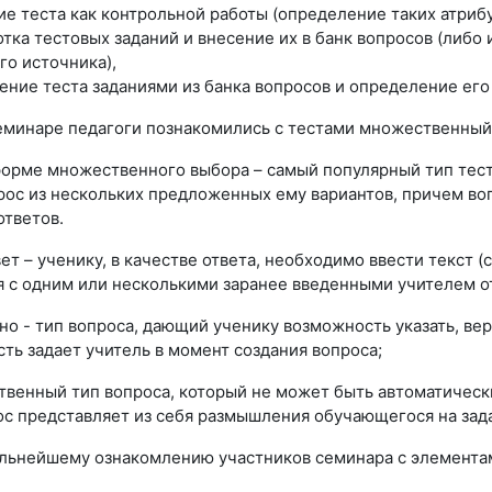
е теста как контрольной работы (определение таких атрибут
тка тестовых заданий и внесение их в банк вопросов (либо 
го источника),
ение теста заданиями из банка вопросов и определение его
еминаре педагоги познакомились с тестами множественный в
форме множественного выбора – самый популярный тип тест
прос из нескольких предложенных ему вариантов, причем во
ответов.
ет – ученику, в качестве ответа, необходимо ввести текст 
я с одним или несколькими заранее введенными учителем о
но - тип вопроса, дающий ученику возможность указать, ве
ть задает учитель в момент создания вопроса;
ственный тип вопроса, который не может быть автоматичес
рос представляет из себя размышления обучающегося на зад
альнейшему ознакомлению участников семинара с элементам