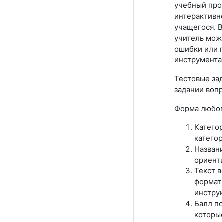
учебный про
интерактивно
учащегося. В
учитель мож
ошибки или 
инструмента
Тестовые зад
задании вопр
Форма любог
Категор
категор
Названи
ориенти
Текст 
формати
инстру
Балл п
которые