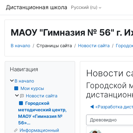
Перейти к основному содержанию
Дистанционная школа
Русский ‎(ru)‎
МАОУ "Гимназия № 56" г. 
В начало
Страницы сайта
Новости сайта
Городск
Блоки
Пропустить Навигация
Навигация
Новости с
В начало
Городской 
Мои курсы
дистанционн
Новости сайта
Городской
◀︎ «Разработка дис
методический центр,
МАОУ «Гимназия №
Режим отображения
56»...
Информационный