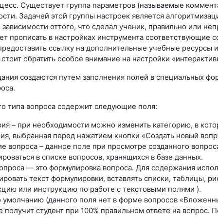
цесс. Существует группа параметров (называемые коммента
сти. Задачей этой группы настроек является алгоритмизац
 зависимости оттого, что сделал ученик, правильно или не
ет прописать в настройках инструмента соответствующие 
предоставить ссылку на дополнительные учебные ресурсы и 
 стоит обратить особое внимание на настройки «интерактив
ания создаются путем заполнения полей в специальных фор
оса.
о типа вопроса содержит следующие поля:
ия – при необходимости можно изменить категорию, в кото
ия, выбранная перед нажатием кнопки «Создать новый вопр
е вопроса – данное поле при просмотре созданного вопроса
роваться в списке вопросов, хранящихся в базе данных.
вопроса — это формулировка вопроса. Для содержания испо
ровать текст формулировки, вставлять списки, таблицы, ри
кцию или инструкцию по работе с текстовыми полями ).
о умолчанию (данного поля нет в форме вопросов «Вложенны
 получит студент при 100% правильном ответе на вопрос. 