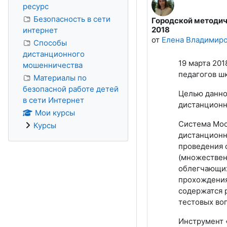
ресурс
Безопасность в сети
Городской методич
Количество ответов:
2018
интернет
от
Елена Владимиро
Способы
дистанционного
19 марта 20
мошенничества
педагогов ш
Материалы по
безопасной работе детей
Целью данно
в сети Интернет
дистанционн
Мои курсы
Система Moo
Курсы
дистанционн
проведения 
(множественн
облегчающих
прохождения
содержатся р
тестовых во
Инструмент 