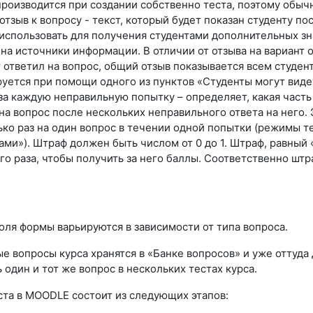
роизводится при создании собственно теста, поэтому обычн
тзыв к вопросу - текст, который будет показан студенту пос
использовать для получения студентами дополнительных зн
на источники информации. В отличии от отзыва на вариант от
т ответил на вопрос, общий отзыв показывается всем студе
уется при помощи одного из пунктов «Студенты могут видет
за каждую неправильную попытку – определяет, какая часть
на вопрос после нескольких неправильного ответа на него. 
ько раз на один вопрос в течении одной попытки (режимы 
ми»). Штраф должен быть числом от 0 до 1. Штраф, равный «
го раза, чтобы получить за него баллы. Соответственно штр
оля формы варьируются в зависимости от типа вопроса.
е вопросы курса хранятся в «Банке вопросов» и уже оттуда 
 один и тот же вопрос в нескольких тестах курса.
ста в MOODLE состоит из следующих этапов: