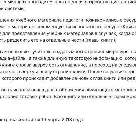
а семинарах проводится постепенная разработка дистанцио
й системы.
вления учебного материала педагоги познакомились с ресу
мого материала рекомендуется использовать ресурс «Книга»
я для представления учебных материалов в случаях, когда 
ь разделить его на отдельные части (главы книги).
а» позволяет учителю создать многостраничный ресурс, под
едиа-файлы, а также длинную текстовую информацию, котор
о книге справа вверху есть оглавление, а переход на сле
трелок вверху и внизу страниц книги. После создания перв
 которого происходит добавление новых глав книги или ре
 быть использована для отображения обучающего материала 
ртфолио готовых работ. Всю книгу или отдельные главы мож
треча состоится 19 марта 2018 года.