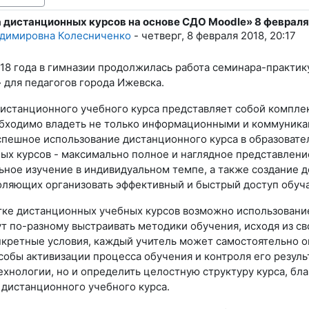
 дистанционных курсов на основе СДО Moodle» 8 февраля
тветов: 0
адимировна Колесниченко
-
четверг, 8 февраля 2018, 20:17
018 года в гимназии продолжилась работа семинара-практик
 для педагогов города Ижевска.
дистанционного учебного курса представляет собой компле
бходимо владеть не только информационными и коммуникац
спешное использование дистанционного курса в образовате
ых курсов - максимально полное и наглядное представлен
ьное изучение в индивидуальном темпе, а также создание 
воляющих организовать эффективный и быстрый доступ обу
тке дистанционных учебных курсов возможно использование
т по-разному выстраивать методики обучения, исходя из с
нкретные условия, каждый учитель может самостоятельно о
собы активизации процесса обучения и контроля его резуль
ехнологии, но и определить целостную структуру курса, бл
 дистанционного учебного курса.