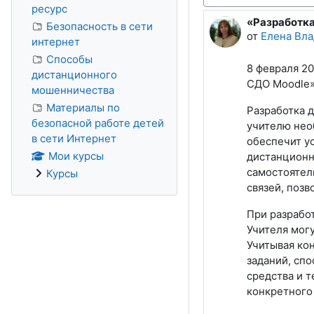
Режим отображения
ресурс
«Разработка
Количество о
Безопасность в сети
от
Елена Вл
интернет
Способы
8 февраля 2
дистанционного
СДО Moodle»
мошенничества
Материалы по
Разработка 
безопасной работе детей
учителю нео
в сети Интернет
обеспечит у
Мои курсы
дистанционн
самостоятел
Курсы
связей, поз
При разрабо
Учителя могу
Учитывая ко
заданий, спо
средства и т
конкретного