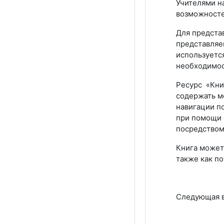
Учителями н
возможносте
Для предста
представляе
используетс
необходимост
Ресурс «Книг
содержать м
навигации п
при помощи с
посредством
Книга может
также как по
Следующая вс