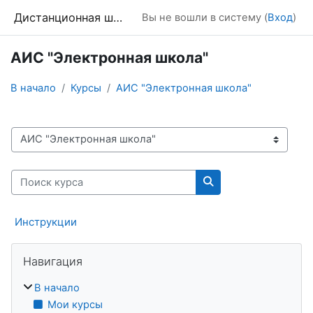
Перейти к основному содержанию
Дистанционная школа
Вы не вошли в систему (
Вход
)
АИС "Электронная школа"
В начало
Курсы
АИС "Электронная школа"
Категории курсов
Поиск курса
Поиск курса
Инструкции
Блоки
Пропустить Навигация
Навигация
В начало
Мои курсы