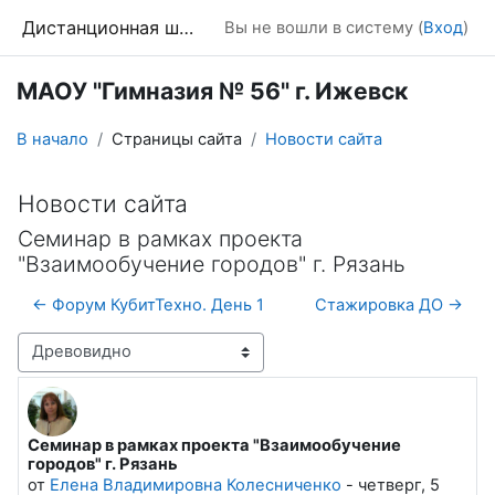
Перейти к основному содержанию
Дистанционная школа
Вы не вошли в систему (
Вход
)
МАОУ "Гимназия № 56" г. Ижевск
В начало
Страницы сайта
Новости сайта
Новости сайта
Семинар в рамках проекта
"Взаимообучение городов" г. Рязань
← Форум КубитТехно. День 1
Стажировка ДО →
Режим отображения
Семинар в рамках проекта "Взаимообучение
Количество ответов: 0
городов" г. Рязань
от
Елена Владимировна Колесниченко
-
четверг, 5