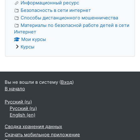
Информационный ресурс
Безопасность в сети интернет
Способы дистанционного мошенничества
Материалы по безопасной работе детей в сети
Интернет
Мои курсы
Курсы
Блоки
Вы не вошли в систему (
Вход
)
В начало
Русский ‎(ru)‎
Русский ‎(ru)‎
English ‎(en)‎
Сводка хранения данных
Скачать мобильное приложение