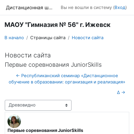
Перейти к основному содержанию
Дистанционная школа
Вы не вошли в систему (
Вход
)
МАОУ "Гимназия № 56" г. Ижевск
В начало
Страницы сайта
Новости сайта
Новости сайта
Первые соревнования JuniorSkills
← Республиканский семинар «Дистанционное
обучение в образовании: организация и реализация»
∆ →
Режим отображения
Первые соревнования JuniorSkills
Количество ответов: 0