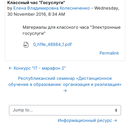
Классный час "Госуслуги"
Number of replies: 0
by
Елена Владимировна Колесниченко
-
Wednesday,
30 November 2016, 8:34 AM
Материалы для классного часа "Электронные
госуслуги"
0_hfile_48884_1.pdf
Permalink
← Конкурс "IT - марафон 2"
Республиканский семинар «Дистанционное
обучение в образовании: организация и реализация»
→
Jump to...
Информационный ресурс →